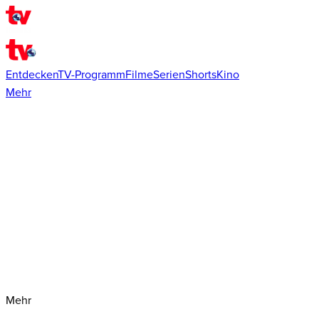
Entdecken
TV-Programm
Filme
Serien
Shorts
Kino
Mehr
Mehr