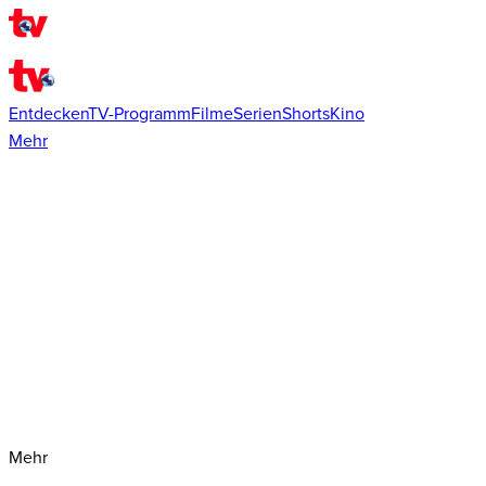
Entdecken
TV-Programm
Filme
Serien
Shorts
Kino
Mehr
Mehr