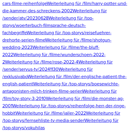
cars-filme-reihenfolge
Weiterleitung für /film/harry-potter-und-
die-kammer-des-schreckens-2002
Weiterleitung für
/sender/atv/20230628
Weiterleitung für /top-
storys/woerterbuch-filmsprache-deutsch-
fachbegriffe
Weiterleitung für /top-storys/reisefuehrer-
drehorte-serien-filme
Weiterleitung für /filme/shotgun-
wedding-2023
Weiterleitung für /filme/the-bluff-
2022
Weiterleitung für /filme/wunderschoen-2022-
2
Weiterleitung für /filme/rose-2022-4
Weiterleitung für
/sender/servus-tv/20241130
Weiterleitung für
/exklusivabo
Weiterleitung für /film/der-englische-patient-the-
english-patient
Weiterleitung für /top-storys/boesewichte-
antagonisten-milch-trinken-filme-serien
Weiterleitung für
/film/toy-story-3-2010
Weiterleitung für /film/die-monster-ag-
2001
Weiterleitung für /top-storys/reihenfolge-herr-der-ringe-
hobbit
Weiterleitung für /filme/jailer-2022
Weiterleitung für
/top-storys/fernsehliste-tv-media-sender
Weiterleitung für
/top-storys/vokuhilas