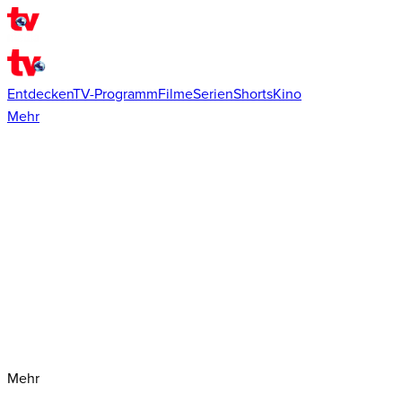
Entdecken
TV-Programm
Filme
Serien
Shorts
Kino
Mehr
Mehr