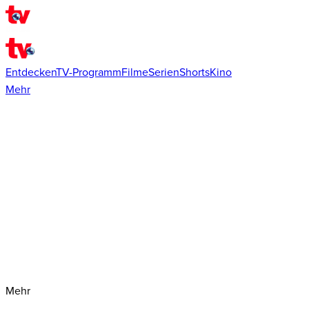
Entdecken
TV-Programm
Filme
Serien
Shorts
Kino
Mehr
Mehr