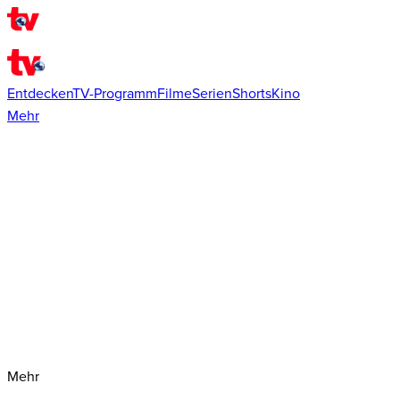
Entdecken
TV-Programm
Filme
Serien
Shorts
Kino
Mehr
Mehr