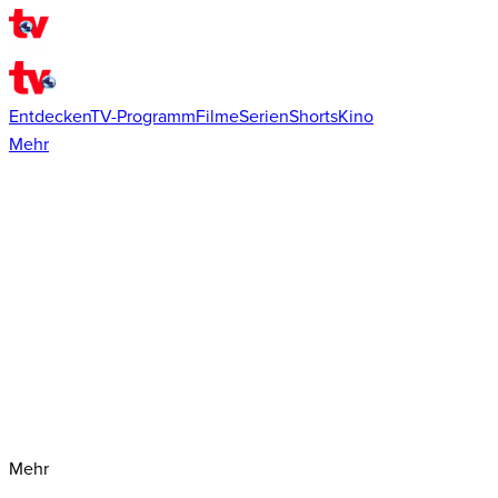
Entdecken
TV-Programm
Filme
Serien
Shorts
Kino
Mehr
Mehr