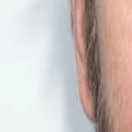
Wissen
Podcast
Gewinnspiele
Collections
Stars
Sender