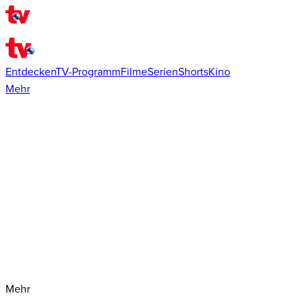
Entdecken
TV-Programm
Filme
Serien
Shorts
Kino
Mehr
Mehr