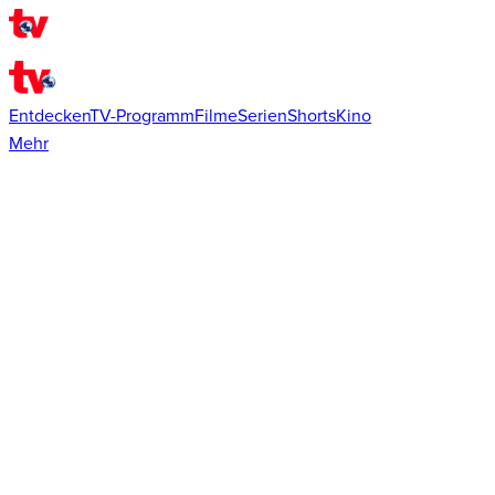
Entdecken
TV-Programm
Filme
Serien
Shorts
Kino
Mehr