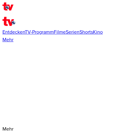
Entdecken
TV-Programm
Filme
Serien
Shorts
Kino
Mehr
Mehr