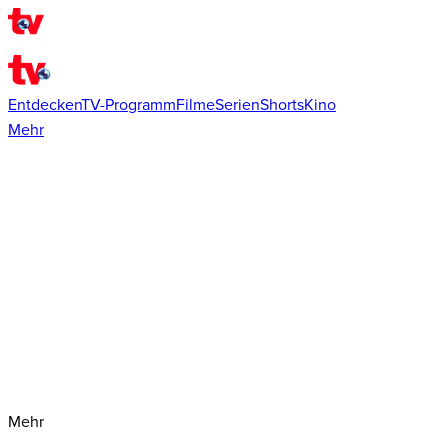
Entdecken
TV-Programm
Filme
Serien
Shorts
Kino
Mehr
Mehr