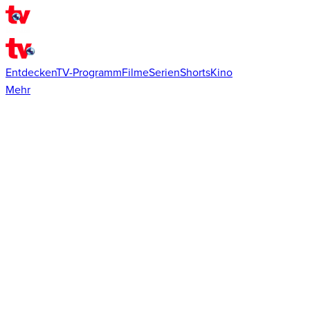
Entdecken
TV-Programm
Filme
Serien
Shorts
Kino
Mehr