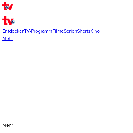
Entdecken
TV-Programm
Filme
Serien
Shorts
Kino
Mehr
Mehr