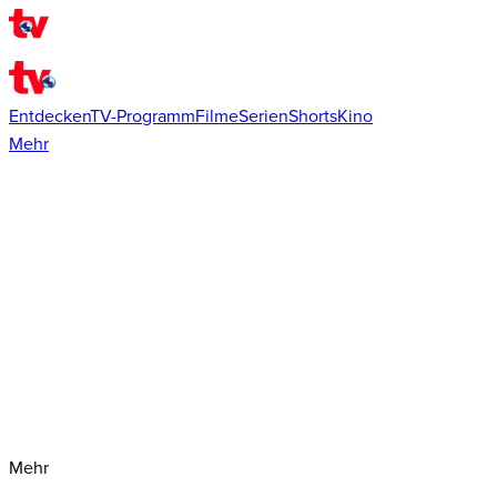
Entdecken
TV-Programm
Filme
Serien
Shorts
Kino
Mehr
Mehr