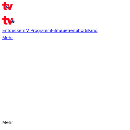
Entdecken
TV-Programm
Filme
Serien
Shorts
Kino
Mehr
Mehr