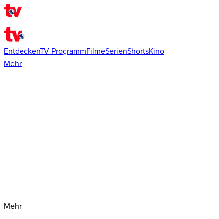
Entdecken
TV-Programm
Filme
Serien
Shorts
Kino
Mehr
Mehr