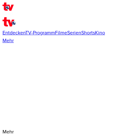
Entdecken
TV-Programm
Filme
Serien
Shorts
Kino
Mehr
Mehr