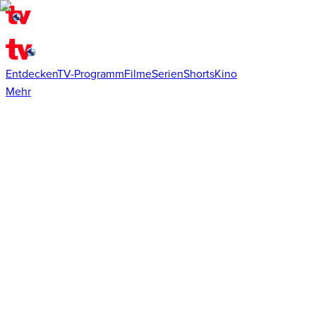
Entdecken
TV-Programm
Filme
Serien
Shorts
Kino
Mehr