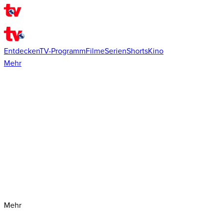
Entdecken
TV-Programm
Filme
Serien
Shorts
Kino
Mehr
Mehr