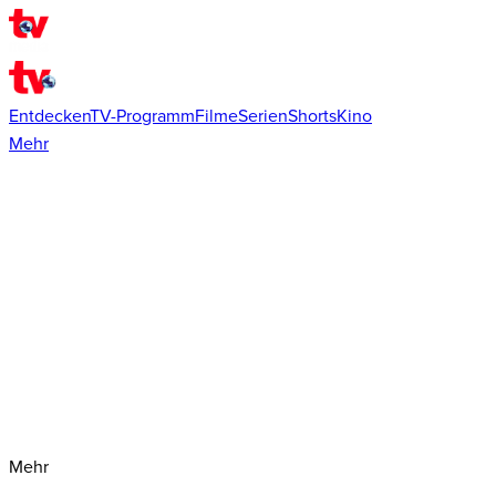
Entdecken
TV-Programm
Filme
Serien
Shorts
Kino
Mehr
Mehr