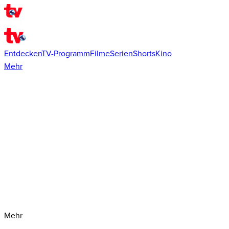
Entdecken
TV-Programm
Filme
Serien
Shorts
Kino
Mehr
Mehr