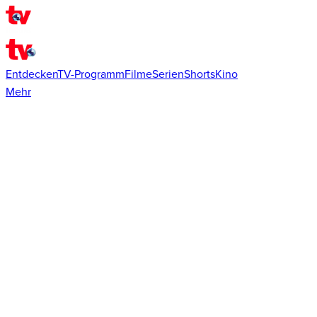
Entdecken
TV-Programm
Filme
Serien
Shorts
Kino
Mehr