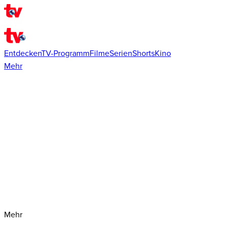
Entdecken
TV-Programm
Filme
Serien
Shorts
Kino
Mehr
Mehr