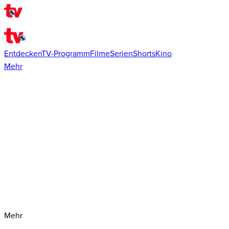
Entdecken
TV-Programm
Filme
Serien
Shorts
Kino
Mehr
Mehr