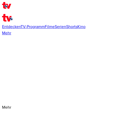
Entdecken
TV-Programm
Filme
Serien
Shorts
Kino
Mehr
Mehr