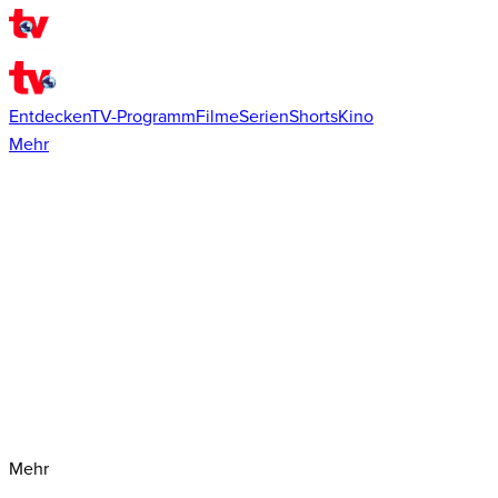
Entdecken
TV-Programm
Filme
Serien
Shorts
Kino
Mehr
Mehr