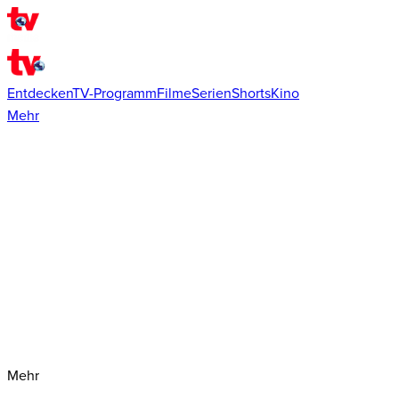
Entdecken
TV-Programm
Filme
Serien
Shorts
Kino
Mehr
Mehr