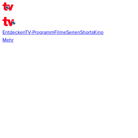
Entdecken
TV-Programm
Filme
Serien
Shorts
Kino
Mehr