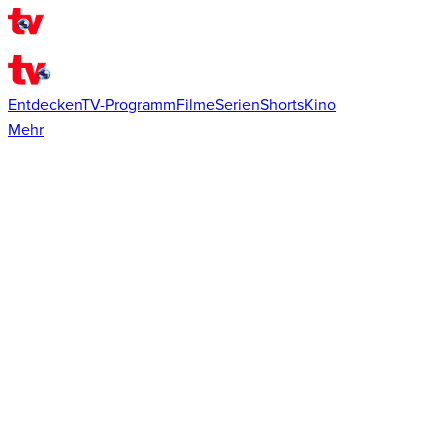
Entdecken
TV-Programm
Filme
Serien
Shorts
Kino
Mehr