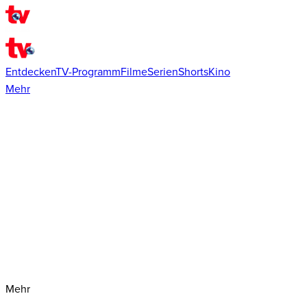
Entdecken
TV-Programm
Filme
Serien
Shorts
Kino
Mehr
Mehr