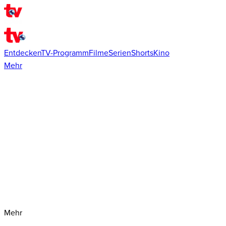
Entdecken
TV-Programm
Filme
Serien
Shorts
Kino
Mehr
Mehr