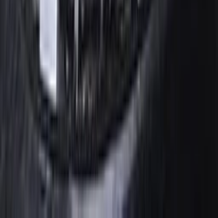
24
min
Spieldauer
1977