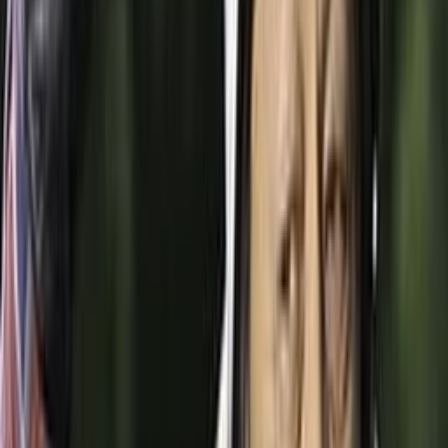
Chie Sahara
Rinichi Yamamoto
Black Tiger
Akihiko Hirata
Captain Gomez
Kaho Shimada
Rumi Sahara
Tadao Nakamaru
Dr. Sahara
Masahiro Kamiya
Saburo Minami
Hitoshi Takahashi
Tetsuji Iwayama
Ulf Otsuki
Professor Hastler
Mehr anzeigen
Episoden