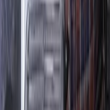
Wo läuft's?