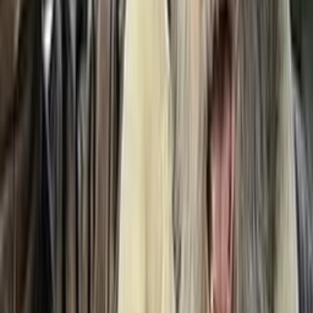
2
Episode
2
Episode 2
24
min
Spieldauer
1977