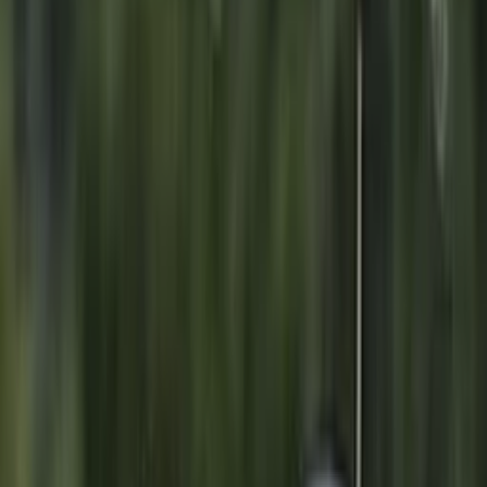
Empfehlungen