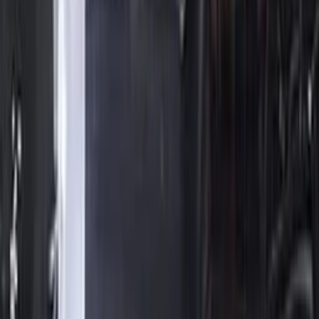
Wo läuft's?