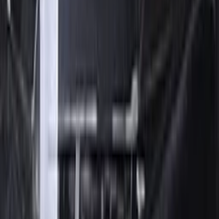
10
Episode
10
Episode 10