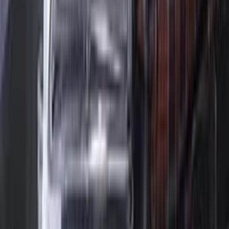
9
Episode
9
Episode 9
24
min
Spieldauer
1977