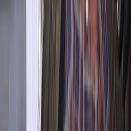
Wo läuft's?