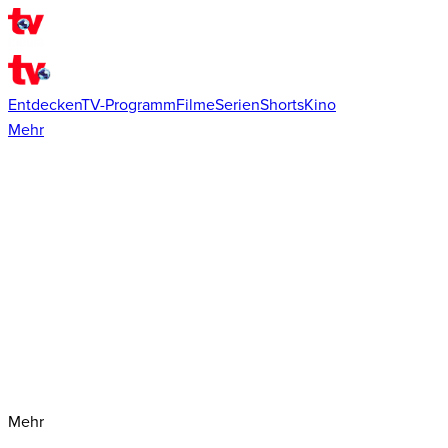
Entdecken
TV-Programm
Filme
Serien
Shorts
Kino
Mehr
Mehr