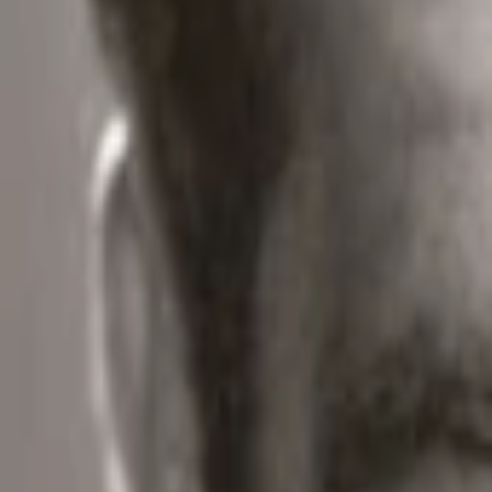
Wissen
Podcast
Gewinnspiele
Collections
Stars
Sender