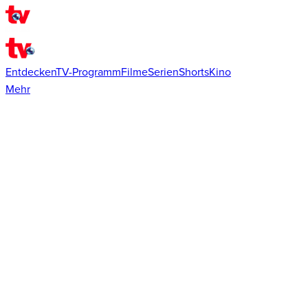
Entdecken
TV-Programm
Filme
Serien
Shorts
Kino
Mehr