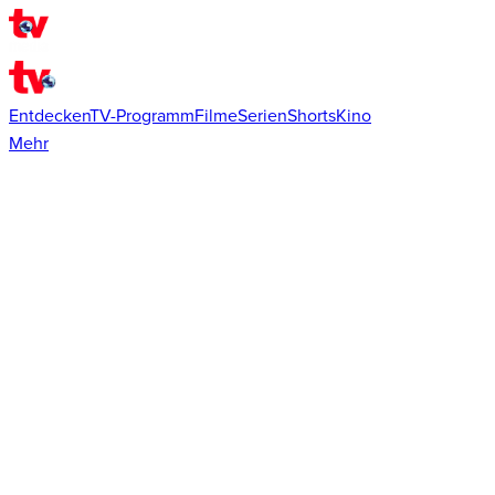
Entdecken
TV-Programm
Filme
Serien
Shorts
Kino
Mehr