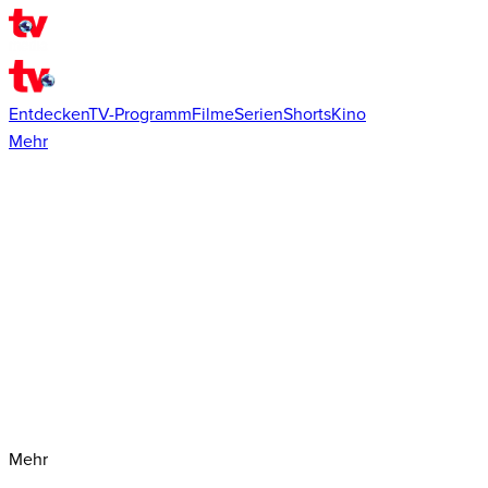
Entdecken
TV-Programm
Filme
Serien
Shorts
Kino
Mehr
Mehr