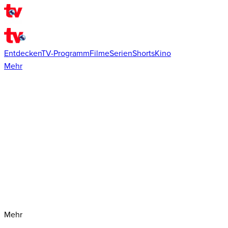
Entdecken
TV-Programm
Filme
Serien
Shorts
Kino
Mehr
Mehr