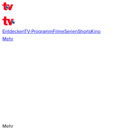
Entdecken
TV-Programm
Filme
Serien
Shorts
Kino
Mehr
Mehr