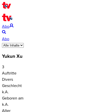
Abo
Abo
Yukun Xu
3
Auftritte
Divers
Geschlecht
k.A.
Geboren am
k.A.
Alter