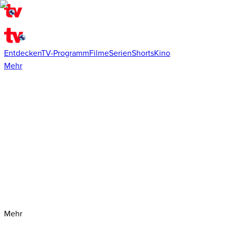
Entdecken
TV-Programm
Filme
Serien
Shorts
Kino
Mehr
Mehr