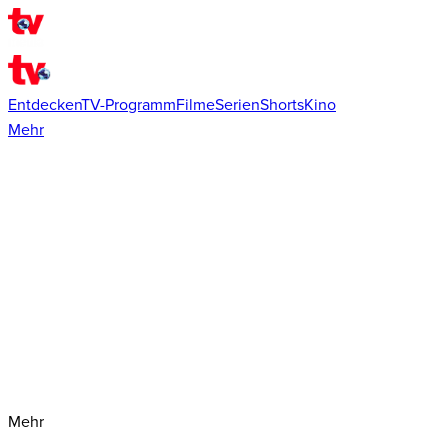
Entdecken
TV-Programm
Filme
Serien
Shorts
Kino
Mehr
Mehr