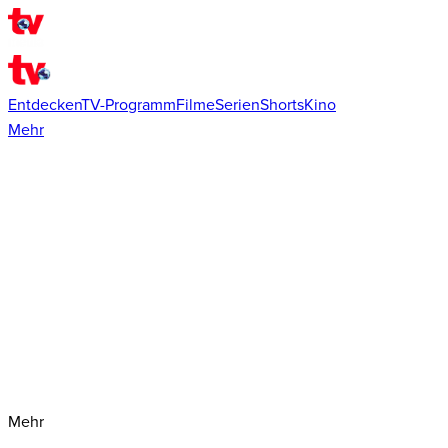
Entdecken
TV-Programm
Filme
Serien
Shorts
Kino
Mehr
Mehr