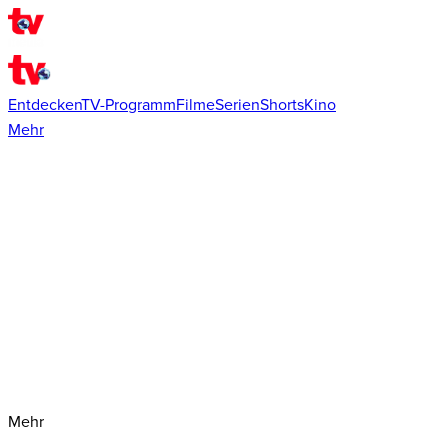
Entdecken
TV-Programm
Filme
Serien
Shorts
Kino
Mehr
Mehr