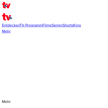
Entdecken
TV-Programm
Filme
Serien
Shorts
Kino
Mehr
Mehr