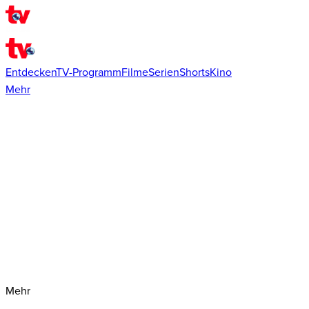
Entdecken
TV-Programm
Filme
Serien
Shorts
Kino
Mehr
Mehr