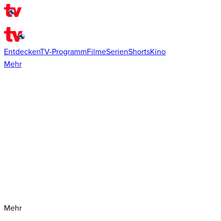
Entdecken
TV-Programm
Filme
Serien
Shorts
Kino
Mehr
Mehr