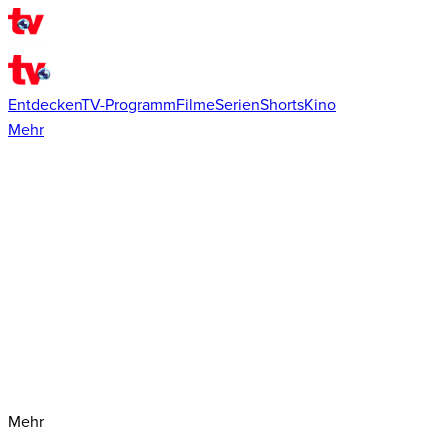
Entdecken
TV-Programm
Filme
Serien
Shorts
Kino
Mehr
Mehr