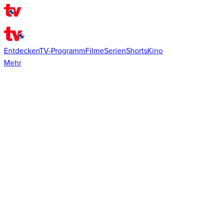
Entdecken
TV-Programm
Filme
Serien
Shorts
Kino
Mehr