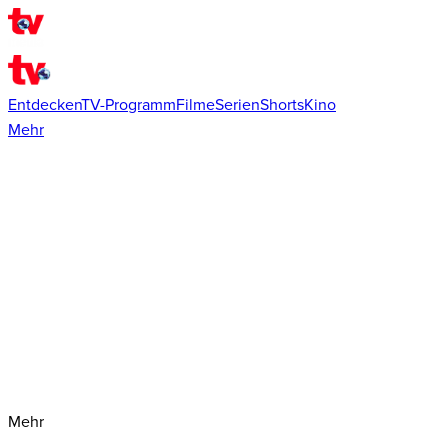
Entdecken
TV-Programm
Filme
Serien
Shorts
Kino
Mehr
Mehr